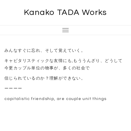
Skip
Kanako TADA Works
to
content
Toggle
Navigation
みんなすぐに忘れ、そして覚えていく。
キャピタリスティックな友情にも,もううんざり、どうして
今更カップル単位の物事が、多くの社会で
信じられているのか？理解ができない。
ーーーー
capitalistic friendship, are couple unit things